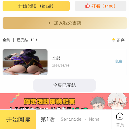
开始阅读
好看
(第1话)
(1400)
+ 加入我の書架
全集 | 已完結 (1)
正序
全部
免费
2024/06/09
全集已完結
开始阅读
第1话
Serinide - Mona
首頁