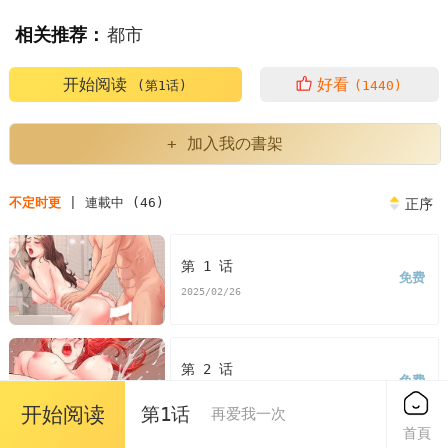
相关推荐：
都市
开始阅读
好看
(第1话)
(1440)
+ 加入我の書架
不定时更
| 連載中 (46)
正序
第 1 话
免费
2025/02/26
第 2 话
免费
2025/02/26
开始阅读
第1话
再爱我一次
首頁