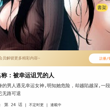
書架
会员解锁更多精彩内容~
註册/
名称：被幸运诅咒的人
身的男人遇见幸运女神,明知她危险，却越陷越深,一
已无路可退
第 24 话
：
|
不定时更 |
連載中