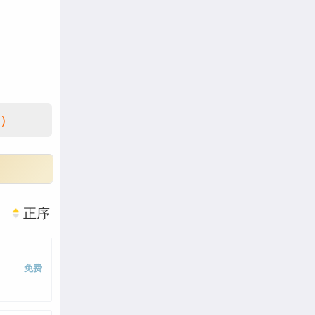
)
正序
免费