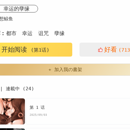
幸运的孽缘
想鲸鱼
荐：
都市
幸运
诅咒
孽缘
开始阅读
好看
(第1话)
(713
+ 加入我の書架
| 連載中 (24)
第 1 话
2025/09/03