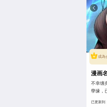
成為
漫画
不幸缠
孽缘，
已更新到