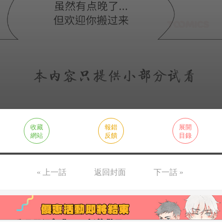
收藏
報錯
展開
網站
反饋
目錄
« 上一話
返回封面
下一話 »