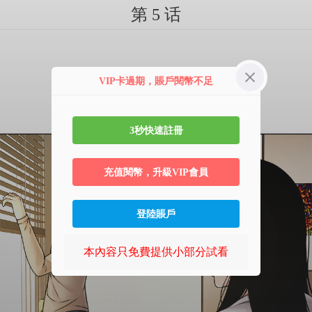
第 5 话
VIP卡過期，賬戶閱幣不足
3秒快速註冊
充值閱幣，升級VIP會員
登陸賬戶
本內容只免費提供小部分試看